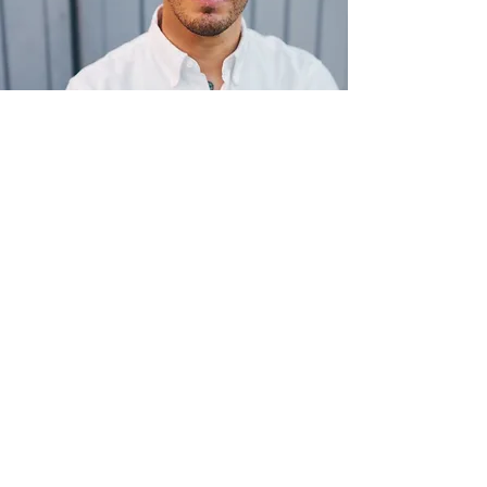
Sebastian Ostritsch, Jahrgang
1983, ist promovierter Philosoph
und Autor. Er forscht vor allem zu
Hegel und dem deutschen