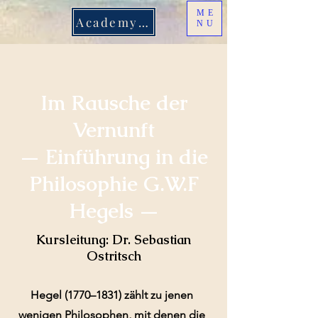
ME
Academy Login
NU
Im Rausche der
Vernunft
— Einführung in die
Philosophie G.W.F
Hegels —
Kursleitung: Dr. Sebastian
Ostritsch
Hegel (1770–1831) zählt zu jenen
wenigen Philosophen, mit denen die